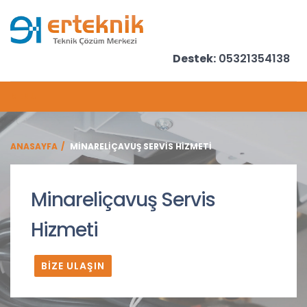
Destek:
05321354138
MENU
ANASAYFA
MINARELIÇAVUŞ SERVIS HIZMETI
Minareliçavuş Servis
Hizmeti
BİZE ULAŞIN